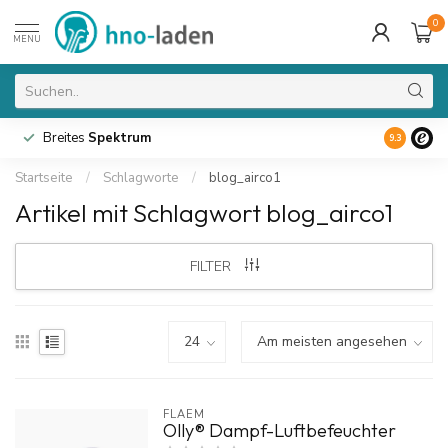
0
MENU
Breites
Spektrum
9.3
Startseite
/
Schlagworte
/
blog_airco1
Artikel mit Schlagwort blog_airco1
FILTER
FLAEM
Olly® Dampf-Luftbefeuchter