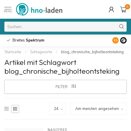
0
MENU
Breites
Spektrum
9.3
Startseite
/
Schlagworte
/
blog_chronische_bijholteontsteking
Artikel mit Schlagwort
blog_chronische_bijholteontsteking
FILTER
NASOFREE