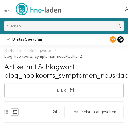
MENU
Breites
Spektrum
9.3
Startseite
/
Schlagworte
/
blog_hooikoorts_symptomen_neusklachten2
Artikel mit Schlagwort
blog_hooikoorts_symptomen_neuskla
FILTER