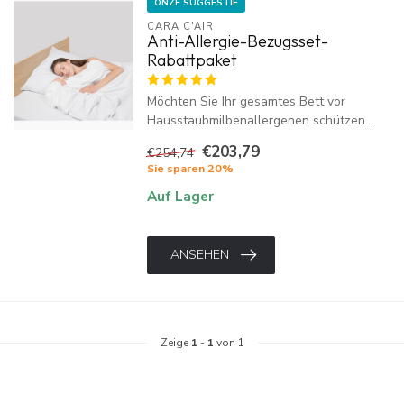
ONZE SUGGESTIE
CARA C'AIR
Anti-Allergie-Bezugsset-
Rabattpaket
Möchten Sie Ihr gesamtes Bett vor
Hausstaubmilbenallergenen schützen...
€203,79
€254,74
Sie sparen 20%
Auf Lager
ANSEHEN
Zeige
1
-
1
von 1