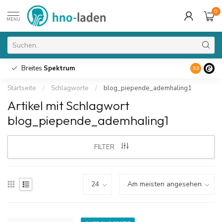
0
MENU
Breites
Spektrum
9.3
Startseite
/
Schlagworte
/
blog_piepende_ademhaling1
Artikel mit Schlagwort
blog_piepende_ademhaling1
FILTER