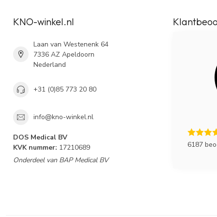
KNO-winkel.nl
Klantbeoo
Laan van Westenenk 64
7336 AZ Apeldoorn
Nederland
+31 (0)85 773 20 80
info@kno-winkel.nl
DOS Medical BV
6187 beo
KVK nummer:
17210689
Onderdeel van BAP Medical BV