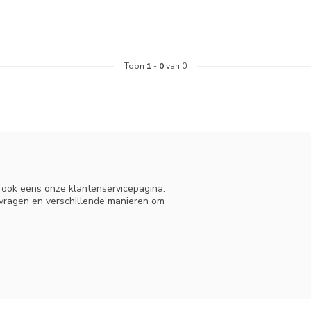
Toon
1
-
0
van 0
n ook eens onze klantenservicepagina.
 vragen en verschillende manieren om