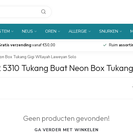
 STEM
NEUS
OREN
ALLERGIE
SNURKEN
M
ratis verzending
vanaf €50,00
Ruim
assort
on Box Tukang Gigi WIlayah Laweyan Solo
2 5310 Tukang Buat Neon Box Tukang
Geen producten gevonden!
GA VERDER MET WINKELEN