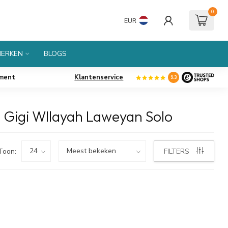
0
EUR
ERKEN
BLOGS
iment
Klantenservice
9.3
 Gigi WIlayah Laweyan Solo
Toon:
FILTERS