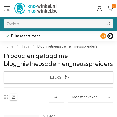
0
MENU
Ruim
assortiment
9.3
Home
/
Tags
/
blog_nietneusademen_neusspreiders
Producten getagd met
blog_nietneusademen_neusspreiders
FILTERS
AIRMAX