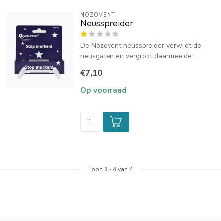
NOZOVENT
Neusspreider
De Nozovent neusspreider verwijdt de
neusgaten en vergroot daarmee de ...
€7,10
Op voorraad
Toon
1
-
4
van 4