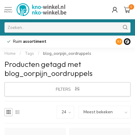
0
MENU
Ruim
assortiment
9.3
Home
/
Tags
/
blog_oorpijn_oordruppels
Producten getagd met
blog_oorpijn_oordruppels
FILTERS