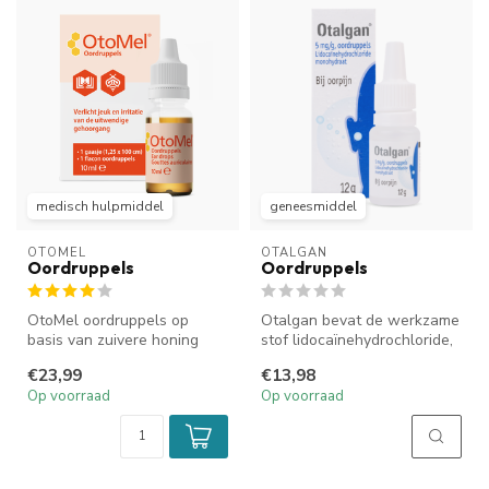
medisch hulpmiddel
geneesmiddel
OTOMEL
OTALGAN
Oordruppels
Oordruppels
OtoMel oordruppels op
Otalgan bevat de werkzame
basis van zuivere honing
stof lidocaïnehydrochloride,
verzachten en verzorgen de
die behoort tot de groep ...
€23,99
€13,98
uitwen...
Op voorraad
Op voorraad