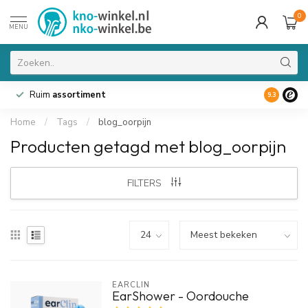
0
MENU
Ruim
assortiment
9.3
Home
/
Tags
/
blog_oorpijn
Producten getagd met blog_oorpijn
FILTERS
EARCLIN
EarShower - Oordouche