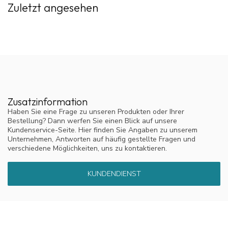
Zuletzt angesehen
trotzdem Allergene aus Ihrer Matratze oder Bettdecke ein.
Deshalb empfehlen wir Ihnen, ein komplettes Set zu wählen:
einen Bezug für Ihr Kissen, eine Matratze und eine Bettdecke.
Dadurch ist Ihr Bett rundum umschlossen und Sie sind optimal
vor Hausstaubmilbenallergenen geschützt. Sehen Sie sich
das
Anti-Allergie-Vorteilspaket
mit 20 % Rabatt an. Sie erhalten
60
Tage
Testzeit und
10 Jahre Garantie
auf die Anti-Allergie-
Bezüge.
Zusatzinformation
Suchen Sie nach einem maßgeschneiderten antiallergischen
Haben Sie eine Frage zu unseren Produkten oder Ihrer
Bestellung? Dann werfen Sie einen Blick auf unsere
Kissenbezug oder Bezugsset? Dann schauen Sie sich
carcacair.nl
Kundenservice-Seite. Hier finden Sie Angaben zu unserem
an.
Unternehmen, Antworten auf häufig gestellte Fragen und
verschiedene Möglichkeiten, uns zu kontaktieren.
KUNDENDIENST