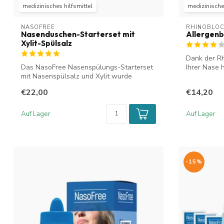
medizinisches hilfsmittel
medizinisches
NASOFREE
RHINOBLO
Nasenduschen-Starterset mit
Allergenb
Xylit-Spülsalz
Dank der Rh
Das NasoFree Nasenspülungs-Starterset
Ihrer Nase 
mit Nasenspülsalz und Xylit wurde
Hausstaubmi
speziell...
€22,00
€14,20
Auf Lager
Auf Lager
-15%