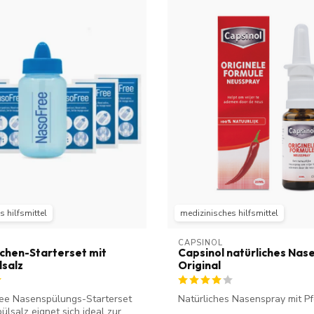
 hilfsmittel
medizinisches hilfsmittel
CAPSINOL
hen-Starterset mit
Capsinol natürliches Nas
salz
Original
ee Nasenspülungs-Starterset
Natürliches Nasenspray mit Pf
ülsalz eignet sich ideal zur