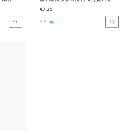
r Nase
eine verstopfte Nase. Es reduziert die...
€7,39
Auf Lager