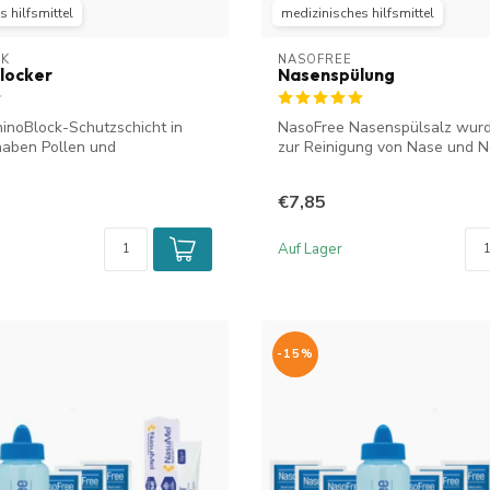
 hilfsmittel
medizinisches hilfsmittel
CK
NASOFREE
locker
Nasenspülung
inoBlock-Schutzschicht in
NasoFree Nasenspülsalz wurd
haben Pollen und
zur Reinigung von Nase und 
lben...
ent...
€7,85
Auf Lager
-15%