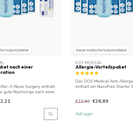
che hulpmiddelen
bevat medische hulpmiddelen
AL
DOS MEDICAL
aket nach einer
Allergie-Vorteilspaket
ration
Das DOS Medical Anti-Allergi
fter-A-Nose Surgery enthält
enthält ein NasoFree Starter 
ine gute Nachsorge nach einer
Tube...
2,21
€28,89
€33,90
Auf Lager