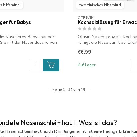
 hilfsmittel
medizinisches hilfsmittel
OTRIVIN
er für Babys
Kochsalzlösung für Erwa
die Nase Ihres Babys sauber
Otrivin Nasenspray mit Kochs
Sie mit der Nasendusche von
reinigt die Nase sanft bei Erk
ode...
€6,99
Auf Lager
Zeige
1
-
19
von 19
zündete Nasenschleimhaut. Was ist das?
te Nasenschleimhaut, auch Rhinitis genannt, ist eine häufige Erkrank