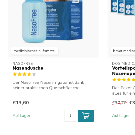
medizinisches hilfsmittel
bevat medis
NASOFREE
DOS MEDIC
Nasendusche
Vorteilsp
Nasenope
Der NasoFree Nasenirrigator ist dank
seiner praktischen Quetschflasche
Das Paket A
einfach a...
alles für e
...
€13,60
€3
€37,70
Auf Lager
Auf Lager