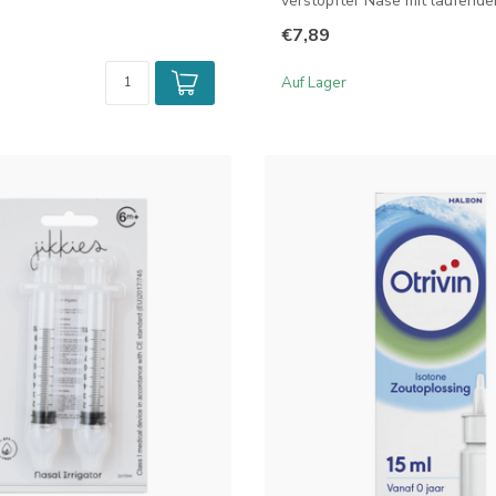
verstopfter Nase mit laufende
(Rhinorr...
€7,89
Auf Lager