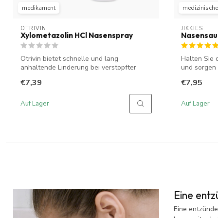
medikament
medizinisches
OTRIVIN
JIKKIES
Xylometazolin HCl Nasenspray
Nasensaug
Otrivin bietet schnelle und lang
Halten Sie 
anhaltende Linderung bei verstopfter
und sorgen 
Nase. Es r...
Ji...
€7,39
€7,95
Auf Lager
Auf Lager
Eine ent
Eine entzünde