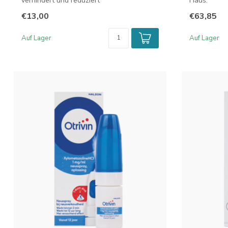
verhindert und reduziert
Haus.
Nasenbeschwerden, die ...
€13,00
€63,85
Auf Lager
Auf Lager