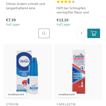
Otrivin lindert schnell und
langanhaltend eine
Hilft bei Schnupfen,
verstopfte Nase. Es
verstopfter Nase und
reduziert die...
chronischen Erkältungen.
€7,39
€13,20
Capsinol Extr...
Auf Lager
Auf Lager
medikament
medikament
OTRIVIN
CARELASTIN