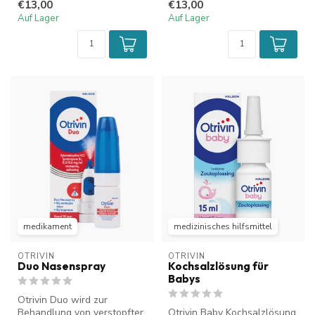
€13,00
€13,00
Nasenbeschwerden, die ...
Auf Lager
Auf Lager
medikament
medizinisches hilfsmittel
OTRIVIN
OTRIVIN
Duo Nasenspray
Kochsalzlösung für
Babys
Otrivin Duo wird zur
Behandlung von verstopfter
Otrivin Baby Kochsalzlösung