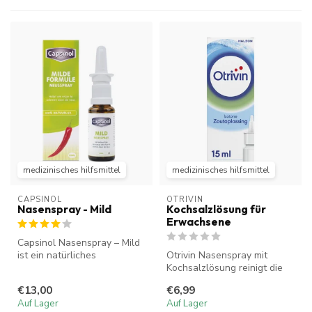
medizinisches hilfsmittel
medizinisches hilfsmittel
CAPSINOL
OTRIVIN
Nasenspray - Mild
Kochsalzlösung für
Erwachsene
Capsinol Nasenspray – Mild
ist ein natürliches
Otrivin Nasenspray mit
Nasenspray mit Capsaicin
Kochsalzlösung reinigt die
aus rote...
Nase sanft bei Erkältungen
€13,00
€6,99
ode...
Auf Lager
Auf Lager