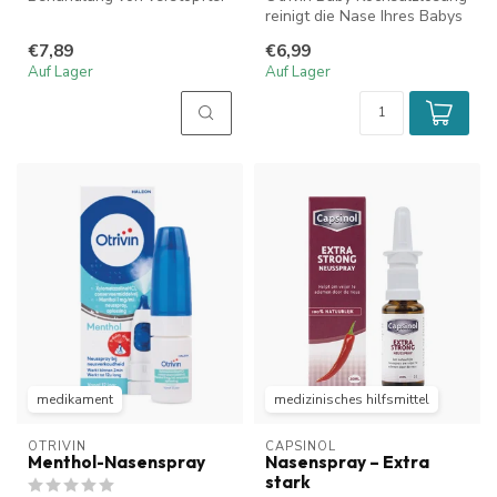
Nase mit laufender Nase
reinigt die Nase Ihres Babys
(Rhinorr...
sanft und natürlich bei...
€7,89
€6,99
Auf Lager
Auf Lager
medikament
medizinisches hilfsmittel
OTRIVIN
CAPSINOL
Menthol-Nasenspray
Nasenspray – Extra
stark