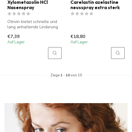
Xylometazolin HCl
Carelastin azelastine
Nasenspray
neusspray extra sterk
Otrivin bietet schnelle und
lang anhaltende Linderung
bei verstopfter Nase. Es r...
€7,39
€18,80
Auf Lager
Auf Lager
Zeige
1
-
10
von 10