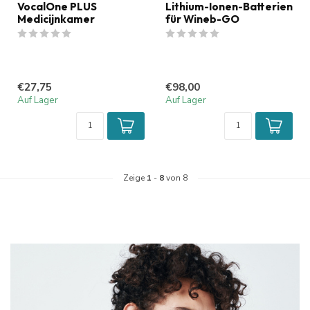
VocalOne PLUS
Lithium-Ionen-Batterien
Medicijnkamer
für Wineb-GO
€27,75
€98,00
Auf Lager
Auf Lager
Zeige
1
-
8
von 8