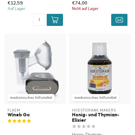
€12,59
€74,00
Voc...
Auf Lager
Nicht auf Lager
medizinisches hilfsmittel
medizinisches hilfsmittel
FLAEM
HOESTDRANK MAKERS
Wineb Go
Honig- und Thymian-
Elixier
Honig-Thymian-