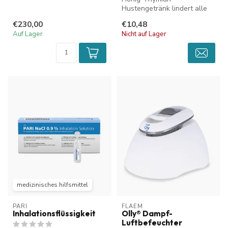
Hustengetränk lindert alle
Arten von anhaltendem und
€230,00
€10,48
trockenem Hus...
Auf Lager
Nicht auf Lager
medizinisches hilfsmittel
PARI
FLAEM
Inhalationsflüssigkeit
Olly® Dampf-
Luftbefeuchter