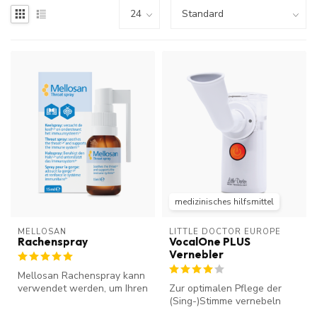
medizinisches hilfsmittel
MELLOSAN
LITTLE DOCTOR EUROPE
Rachenspray
VocalOne PLUS
Vernebler
Mellosan Rachenspray kann
verwendet werden, um Ihren
Zur optimalen Pflege der
Hals zu beruhigen und das
(Sing-)Stimme vernebeln
K...
Profis die Stimmbänder. Der