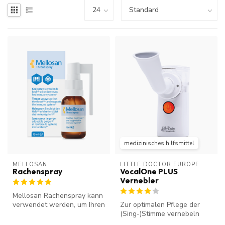
medizinisches hilfsmittel
MELLOSAN
LITTLE DOCTOR EUROPE
Rachenspray
VocalOne PLUS
Vernebler
Mellosan Rachenspray kann
verwendet werden, um Ihren
Zur optimalen Pflege der
Hals zu beruhigen und das
(Sing-)Stimme vernebeln
K...
Profis die Stimmbänder. Der