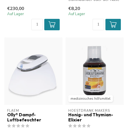
verwenden Sie stets eine
€230,00
€8,20
sterile K...
Auf Lager
Auf Lager
medizinisches hilfsmittel
FLAEM
HOESTDRANK MAKERS
Olly® Dampf-
Honig- und Thymian-
Luftbefeuchter
Elixier