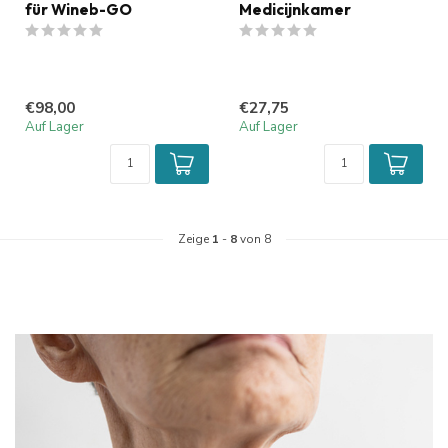
für Wineb-GO
Medicijnkamer
€98,00
€27,75
Auf Lager
Auf Lager
Zeige
1
-
8
von 8