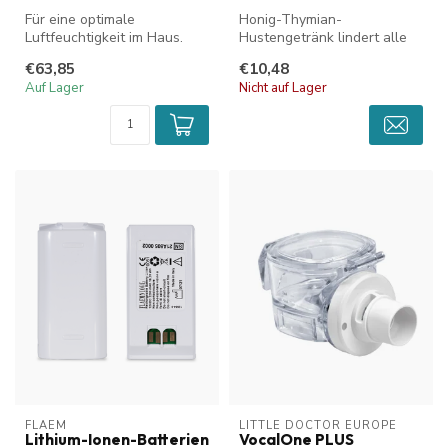
Für eine optimale
Honig-Thymian-
Luftfeuchtigkeit im Haus.
Hustengetränk lindert alle
Arten von anhaltendem und
€63,85
€10,48
trockenem Hus...
Auf Lager
Nicht auf Lager
FLAEM
LITTLE DOCTOR EUROPE
Lithium-Ionen-Batterien
VocalOne PLUS