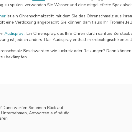
 zu spülen, verwenden Sie Wasser und eine mitgelieferte Spezialsei
her
ist ein Ohrenschmalzstift, mit dem Sie das Ohrenschmalz aus Ihrem
tift eine Verdickung angebracht. Sie können damit also Ihr Trommelfel
ir
Audispray
. Ein Ohrenspray, das Ihre Ohren durch sanftes Zerstäuben 
ng ist jedoch anders. Das Audispray enthält mikrobiologisch kontroll
hrenschmalz Beschwerden wie Juckreiz oder Reizungen? Dann können
zu bekämpfen.
? Dann werfen Sie einen Blick auf
m Unternehmen, Antworten auf häufig
eren.