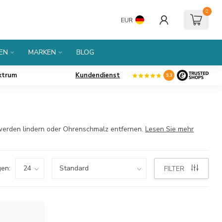
0
EUR
EN
MARKEN
BLOG
ktrum
Kundendienst
9.3
werden lindern oder Ohrenschmalz entfernen.
Lesen Sie mehr
en:
FILTER