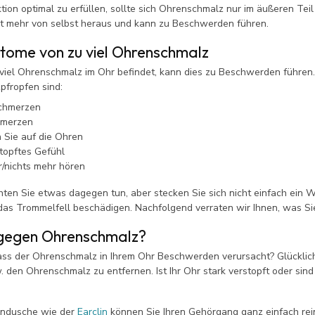
tion optimal zu erfüllen, sollte sich Ohrenschmalz nur im äußeren Tei
t mehr von selbst heraus und kann zu Beschwerden führen.
tome von zu viel Ohrenschmalz
viel Ohrenschmalz im Ohr befindet, kann dies zu Beschwerden führen
fropfen sind:
chmerzen
hmerzen
 Sie auf die Ohren
stopftes Gefühl
/nichts mehr hören
hten Sie etwas dagegen tun, aber stecken Sie sich nicht einfach ein
as Trommelfell beschädigen. Nachfolgend verraten wir Ihnen, was Si
gegen Ohrenschmalz?
ass der Ohrenschmalz in Ihrem Ohr Beschwerden verursacht? Glücklic
w. den Ohrenschmalz zu entfernen. Ist Ihr Ohr stark verstopft oder s
endusche wie der
Earclin
können Sie Ihren Gehörgang ganz einfach re