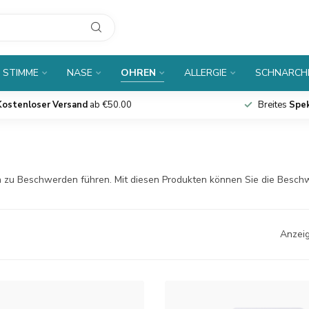
 STIMME
NASE
OHREN
ALLERGIE
SCHNARCH
Kostenloser Versand
ab €50.00
Breites
Spe
 zu Beschwerden führen. Mit diesen Produkten können Sie die Besch
Anzeig