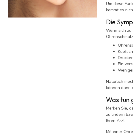
Um diese Funk
kommt es nich
Die Symp
Wenn sich zu 
Ohrenschmalzp
Ohrens
Kopfsc
Drücken
Ein ver
Weniger
Natürlich möc
können dann d
Was tun 
Merken Sie, d
zu lindern bz
Ihren Arzt.
Mit einer Ohr