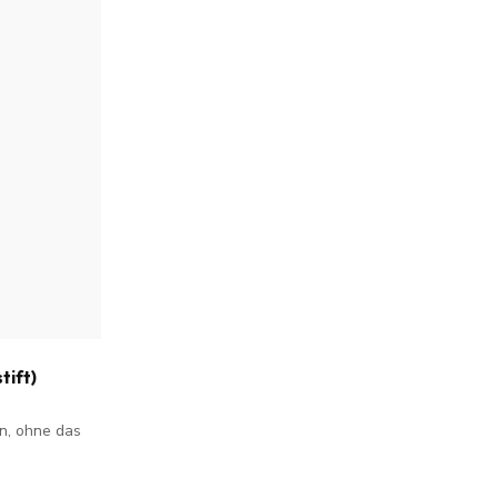
ift)
n, ohne das