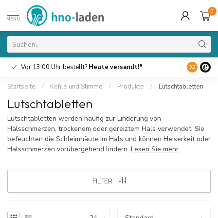
0
MENU
Vor 13:00 Uhr bestellt?
Heute versandt!*
Kostenlo
9.3
Startseite
/
Kehle und Stimme
/
Produkte
/
Lutschtabletten
Lutschtabletten
Lutschtabletten werden häufig zur Linderung von
Halsschmerzen, trockenem oder gereiztem Hals verwendet. Sie
befeuchten die Schleimhäute im Hals und können Heiserkeit oder
Halsschmerzen vorübergehend lindern.
Lesen Sie mehr
FILTER