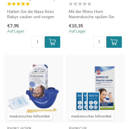
Halten Sie die Nase Ihres
Mit der Rhino Horn
Babys sauber und sorgen
Nasendusche spülen Sie
Sie mit der Nasendusche
Ihre Nase und
€7,95
€15,35
von Ji...
Nasennebenhöhlen bei ver...
Auf Lager
Auf Lager
medizinisches hilfsmittel
medizinisches hilfsmittel
RHINO HORN
RHINICUR