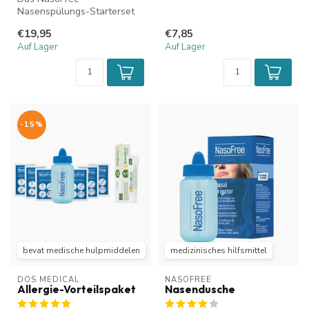
Nasenspülungs-Starterset
Nebenhöhlen ent...
mit Nasenspülsalz eignet
€19,95
€7,85
sich ideal zur Re...
Auf Lager
Auf Lager
-15%
bevat medische hulpmiddelen
medizinisches hilfsmittel
DOS MEDICAL
NASOFREE
Allergie-Vorteilspaket
Nasendusche