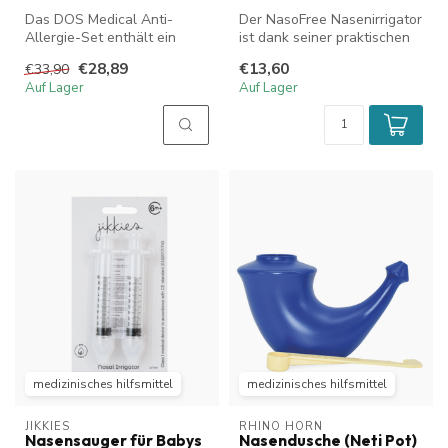
Das DOS Medical Anti-
Der NasoFree Nasenirrigator
Allergie-Set enthält ein
ist dank seiner praktischen
NasoFree Starter Set und
Quetschflasche einfach a...
€28,89
€13,60
€33,90
eine Tube...
Auf Lager
Auf Lager
medizinisches hilfsmittel
medizinisches hilfsmittel
JIKKIES
RHINO HORN
Nasensauger für Babys
Nasendusche (Neti Pot)