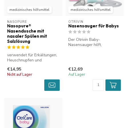
medizinisches hilfsmittel
medizinisches hilfsmittel
NASOPURE
OTRIVIN
Nasopure®
Nasensauger für Babys
Nasendusche mit
nasaler Spülen mit
Der Otrivin Baby-
Salzlösung
Nasensauger hilft,
überschüssigen Schleim aus
verwendet für Erkältungen,
der Nase Ihres Ba...
Heuschnupfen und
Nasennebenhöhlen
€14,95
€12,69
Entzündungen werden...
Nicht auf Lager
Auf Lager