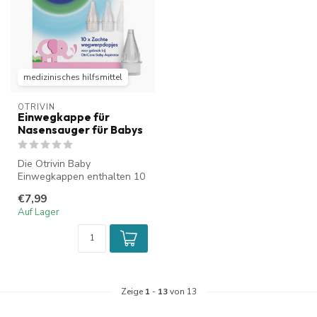
medizinisches hilfsmittel
OTRIVIN
Einwegkappe für
Nasensauger für Babys
Die Otrivin Baby
Einwegkappen enthalten 10
weiche Einwegkappen mit
€7,99
einem absorbi...
Auf Lager
Zeige
1
-
13
von 13