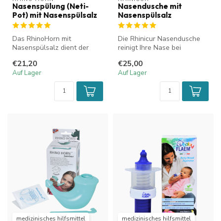
Nasenspülung (Neti-
Nasendusche mit
Pot) mit Nasenspülsalz
Nasenspülsalz
Das RhinoHorn mit
Die Rhinicur Nasendusche
Nasenspülsalz dient der
reinigt Ihre Nase bei
Spülung von Nase und
verstopfter Nase,
€21,20
€25,00
Nebenhöhlen. Dies...
Heuschnupfen, H...
Auf Lager
Auf Lager
medizinisches hilfsmittel
medizinisches hilfsmittel