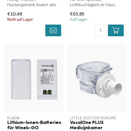
Hustengetränk lindert alle
Luftfeuchtigkeit im Haus.
Arten von anhaltendem und
€10,48
€63,85
trockenem Hus...
Nicht auf Lager
Auf Lager
FLAEM
LITTLE DOCTOR EUROPE
Lithium-Ionen-Batterien
VocalOne PLUS
für Wineb-GO
Medicijnkamer