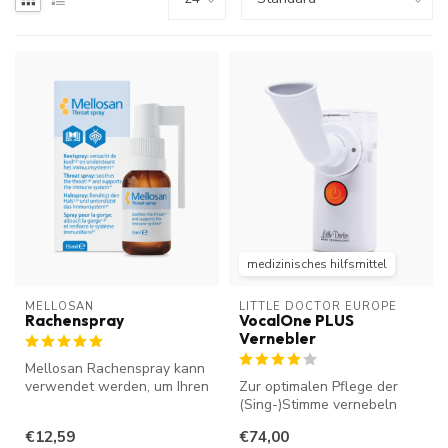
medizinisches hilfsmittel
MELLOSAN
LITTLE DOCTOR EUROPE
Rachenspray
VocalOne PLUS
Vernebler
Mellosan Rachenspray kann
verwendet werden, um Ihren
Zur optimalen Pflege der
Hals zu beruhigen und das
(Sing-)Stimme vernebeln
K...
Profis die Stimmbänder. Der
€12,59
€74,00
Voc...