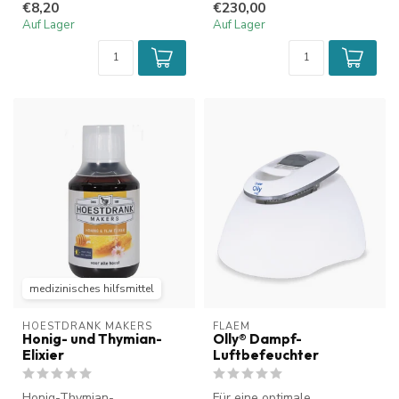
€8,20
€230,00
sterile K...
Auf Lager
Auf Lager
medizinisches hilfsmittel
HOESTDRANK MAKERS
FLAEM
Honig- und Thymian-
Olly® Dampf-
Elixier
Luftbefeuchter
Honig-Thymian-
Für eine optimale