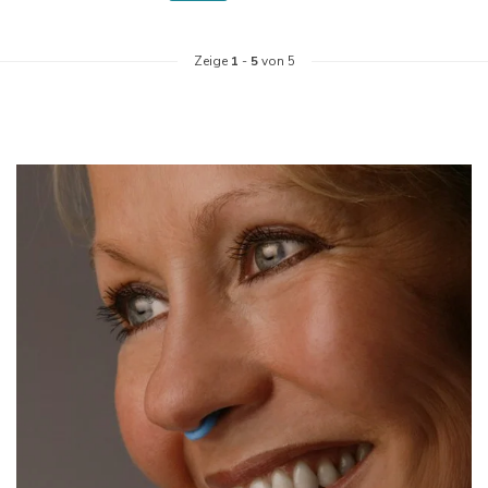
Zeige
1
-
5
von 5