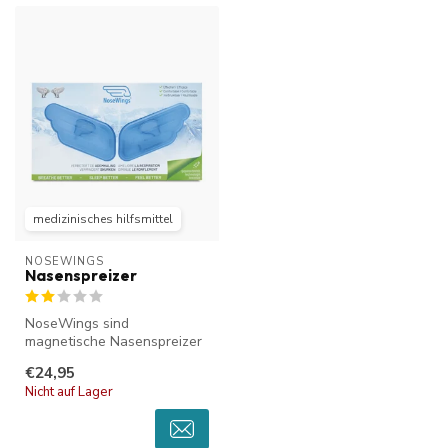
medizinisches hilfsmittel
NOSEWINGS
Nasenspreizer
NoseWings sind
magnetische Nasenspreizer
für eine bessere Atmung
€24,95
durch die Nase....
Nicht auf Lager