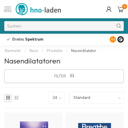
0
MENU
Breites
Spektrum
9.3
Startseite
/
Nase
/
Produkte
/
Nasendilatator
Nasendilatatoren
FILTER