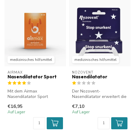
medizinisches hilfsmittel
medizinisches hilfsmittel
AIRMAX
NOZOVENT
Nasendilatator Sport
Nasendilatator
Mit dem Airmax
Der Nozovent-
Nasendilatator Sport
Nasendilatator erweitert die
können Sie beim Sport
Nasenlöcher und erhöht so
€16,95
€7,10
leichter durch die Nas...
den Luftstro...
Auf Lager
Auf Lager