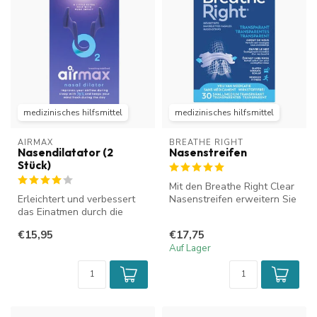
medizinisches hilfsmittel
medizinisches hilfsmittel
AIRMAX
BREATHE RIGHT
Nasendilatator (2
Nasenstreifen
Stück)
Mit den Breathe Right Clear
Erleichtert und verbessert
Nasenstreifen erweitern Sie
das Einatmen durch die
Ihre Nasenlöcher, was di...
Nase. Verbessert die
€15,95
€17,75
Luftzirku...
Auf Lager