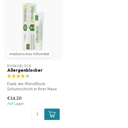
medizinisches hilfsmittel
RHINOBLOCK
Allergenblocker
Dank der RhinoBlock-
Schutzschicht in Ihrer Nase
haben Pollen und
€14,20
Hausstaubmilben...
Auf Lager