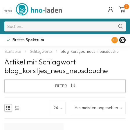
0
MENU
Breites
Spektrum
9.3
Startseite
/
Schlagworte
/
blog_korstjes_neus_neusdouche
Artikel mit Schlagwort
blog_korstjes_neus_neusdouche
FILTER