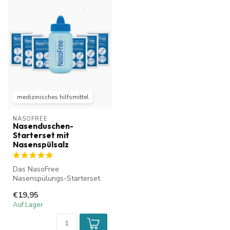
medizinisches hilfsmittel
NASOFREE
Nasenduschen-
Starterset mit
Nasenspülsalz
Das NasoFree
Nasenspülungs-Starterset
mit Nasenspülsalz eignet
€19,95
sich ideal zur Re...
Auf Lager