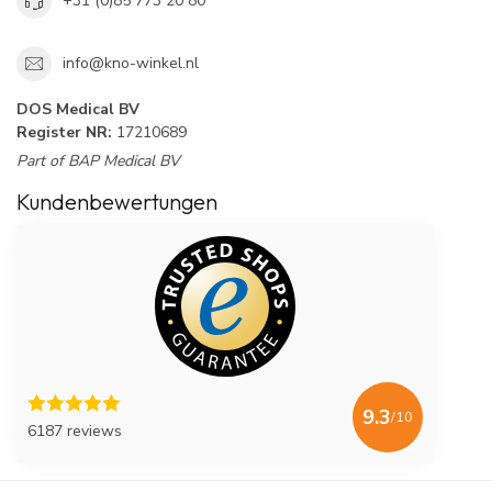
+31 (0)85 773 20 80
info@kno-winkel.nl
DOS Medical BV
Register NR:
17210689
Part of BAP Medical BV
Kundenbewertungen
9.3
/10
6187 reviews