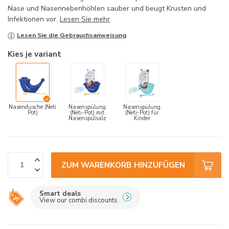
Nase und Nasennebenhöhlen sauber und beugt Krusten und
Infektionen vor.
Lesen Sie mehr
.
Lesen Sie die Gebrauchsanweisung
Kies je variant
Nasendusche (Neti
Nasenspülung
Nasenspülung
Pot)
(Neti-Pot) mit
(Neti-Pot) für
Nasenspülsalz
Kinder
ZUM WARENKORB HINZUFÜGEN
Smart deals
View our combi discounts