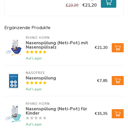
€21,20
€23,20
Nasenspülsalz
Manche Menschen empfinden Speisesalz und Meersalz als sehr
scharf in der Nase. In diesem Fall können Sie
DOS Medical
Nasenspülsalz
verwenden.
Ergänzende Produkte
DOS Medical Nasenspülsalz wurde in Zusammenarbeit mit HNO-
RHINO HORN
Nasenspülung (Neti-Pot) mit
Ärzten entwickelt. Dieses Spülsalz sorgt für eine wirksame und
Nasenspülsalz
€21,20
schonende Reinigung der empfindlichen, meist entzündeten
Nasenschleimhaut.
DOS Medical Nasenspülsalz mit Xylitol
wurde
Auf Lager
speziell für chronische Nasennebenhöhlenentzündungen
entwickelt.
NASOFREE
Nasenspülung
€7,85
Auf Lager
RHINO HORN
Nasenspülung (Neti-Pot) für
Kinder
€15,35
Auf Lager