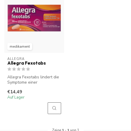
medikament
ALLEGRA
Allegra Fexotabs
Allegra Fexotabs lindert die
Symptome einer
allergischen Rhinitis (z. B.
€14,49
Heuschn...
Auf Lager
Zeige
1
-
1
von 1