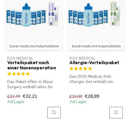
bevat medische hulpmiddelen
bevat medische hulpmiddelen
DOS MEDICAL
DOS MEDICAL
Vorteilspaket nach
Allergie-Vorteilspaket
einer Nasenoperation
Das DOS Medical Anti-
Das Paket After-A-Nose
Allergie-Set enthält ein
Surgery enthält alles für
NasoFree Starter Set und
eine gute Nachsorge nach
eine Tube...
€32,21
€28,89
€37,70
€33,90
einer ...
Auf Lager
Auf Lager