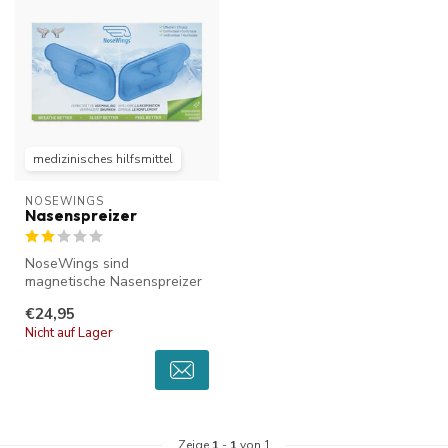
medizinisches hilfsmittel
NOSEWINGS
Nasenspreizer
NoseWings sind
magnetische Nasenspreizer
für eine bessere Atmung
€24,95
durch die Nase....
Nicht auf Lager
Zeige
1
-
1
von 1