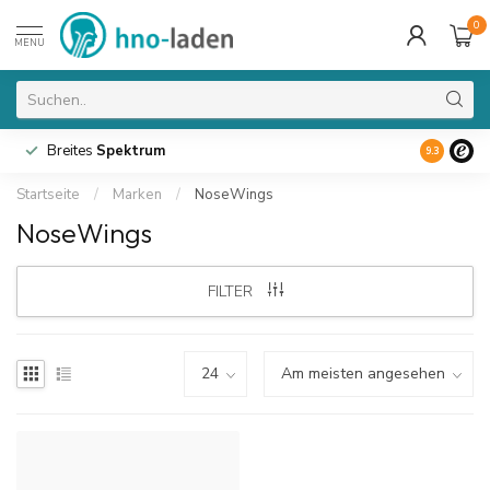
0
MENU
Breites
Spektrum
9.3
Startseite
/
Marken
/
NoseWings
NoseWings
FILTER