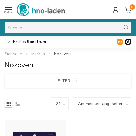
0
MENU
Breites
Spektrum
9.3
Startseite
/
Marken
/
Nozovent
Nozovent
FILTER