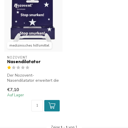
medizinisches hilfsmittel
NOZOVENT
Nasendilatator
Der Nozovent-
Nasendilatator erweitert die
Nasenlöcher und erhöht so
€7,10
den Luftstro...
Auf Lager
Zeige
1
-
1
von 1