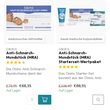
medizinisches hilfsmittel
bevat medische hulpmiddelen
ONIRIS
ONIRIS
Anti-Schnarch-
Anti-Schnarch-
Mundstück (MRA)
Mundstück (MRA)
Starterset-Wertpaket
Die Oniris Anti-Schnarch-
Mundschiene dient der
Das Oniris Starter-Set
Behandlung oder
besteht aus der Oniris Anti-
Reduzierung von S...
Schnarch-Mundschiene und
€68,35
€88,91
€75,95
€106,40
vers...
Auf Lager
Auf Lager