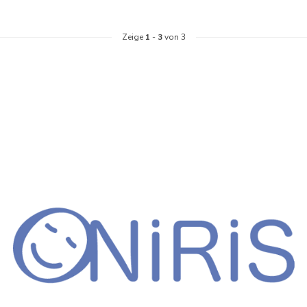
Zeige
1
-
3
von 3