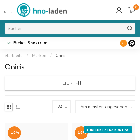
0
MENU
Breites
Spektrum
9.3
Startseite
/
Marken
/
Oniris
Oniris
FILTER
TIJDELIJK EXTRA KORTING
-10%
-16%