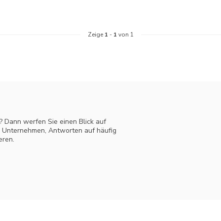
Zeige
1
-
1
von 1
? Dann werfen Sie einen Blick auf
m Unternehmen, Antworten auf häufig
eren.