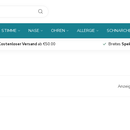
 STIMME
NASE
OHREN
ALLERGIE
SCHNARCH
Kostenloser Versand
ab €50.00
Breites
Spe
Anzeig