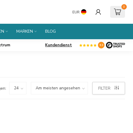
0
EUR
EN
MARKEN
BLOG
ktrum
Kundendienst
9.3
en:
FILTER