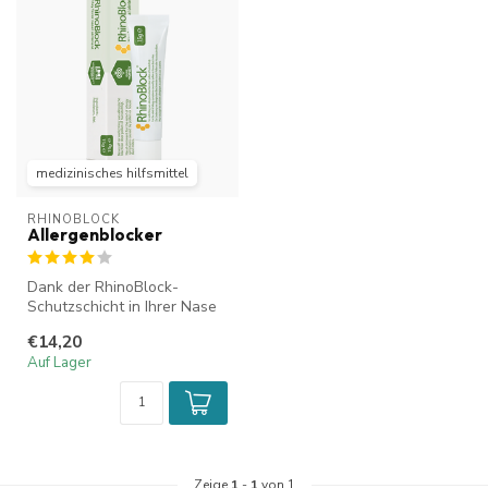
medizinisches hilfsmittel
RHINOBLOCK
Allergenblocker
Dank der RhinoBlock-
Schutzschicht in Ihrer Nase
haben Pollen und
€14,20
Hausstaubmilben...
Auf Lager
Zeige
1
-
1
von 1