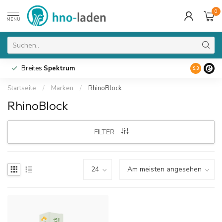
0
MENU
Breites
Spektrum
9.3
Startseite
/
Marken
/
RhinoBlock
RhinoBlock
FILTER