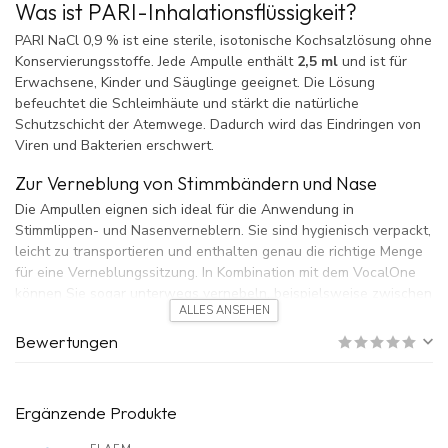
Was ist PARI-Inhalationsflüssigkeit?
PARI NaCl 0,9 % ist eine sterile, isotonische Kochsalzlösung ohne
Konservierungsstoffe. Jede Ampulle enthält
2,5 ml
und ist für
Erwachsene, Kinder und Säuglinge geeignet. Die Lösung
befeuchtet die Schleimhäute und stärkt die natürliche
Schutzschicht der Atemwege. Dadurch wird das Eindringen von
Viren und Bakterien erschwert.
Zur Verneblung von Stimmbändern und Nase
Die Ampullen eignen sich ideal für die Anwendung in
Stimmlippen- und Nasenverneblern. Sie sind hygienisch verpackt,
leicht zu transportieren und enthalten genau die richtige Menge
für eine Verneblungssitzung. In Kombination mit dem VocalOne
können Sie sogar unterwegs vernebeln, beispielsweise zwischen
ALLES ANSEHEN
Auftritten.
Bewertungen
Anwendung in Kombination mit Flixonase
(Fluticason)
Wenn ein HNO-Arzt die Verneblung von Flixonase empfiehlt,
Ergänzende Produkte
muss Kochsalzlösung zum Auffüllen des Volumens
hinzugegeben werden. Der Inhalt einer Flixonase-Ampulle ist für