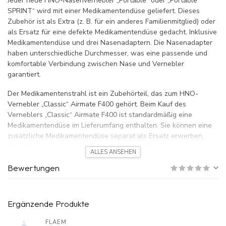
Jeder neue HNO-Nasenvernebler „Portable“ oder „Portable
SPRINT“ wird mit einer Medikamentendüse geliefert. Dieses
Zubehör ist als Extra (z. B. für ein anderes Familienmitglied) oder
als Ersatz für eine defekte Medikamentendüse gedacht. Inklusive
Medikamentendüse und drei Nasenadaptern. Die Nasenadapter
haben unterschiedliche Durchmesser, was eine passende und
komfortable Verbindung zwischen Nase und Vernebler
garantiert.
Der Medikamentenstrahl ist ein Zubehörteil, das zum HNO-
Vernebler „Classic“ Airmate F400 gehört. Beim Kauf des
Verneblers „Classic“ Airmate F400 ist standardmäßig eine
Medikamentendüse im Lieferumfang enthalten. Sie können eine
zusätzliche Medikamentendüse separat als Ersatz erwerben,
beispielsweise wenn die Originaldüse kaputt ist oder wenn
ALLES ANSEHEN
mehrere Personen in der Familie den Vernebler verwenden.
Bewertungen
Ergänzende Produkte
FLAEM