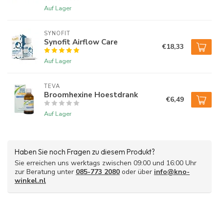
Auf Lager
längeren Zeitraum anwenden. Das Spray ist ab 12 Jahren
geeignet.
SYNOFIT
Sehen Sie sich die Gebrauchsanweisung an
Synofit Airflow Care
€18,33
Mellosan Rachenspray kann verwendet werden, um Ihren Hals
Auf Lager
zu beruhigen und das Kribbeln im Hals zu lindern
TEVA
Broomhexine Hoestdrank
€6,49
Auf Lager
Haben Sie noch Fragen zu diesem Produkt?
Sie erreichen uns werktags zwischen 09:00 und 16:00 Uhr
zur Beratung unter
085-773 2080
oder über
info@kno-
winkel.nl