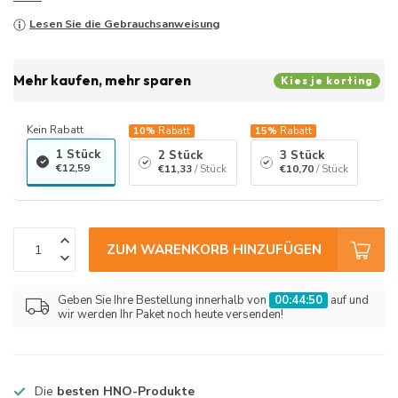
Lesen Sie die Gebrauchsanweisung
Mehr kaufen, mehr sparen
Kies je korting
Kein Rabatt
10%
Rabatt
15%
Rabatt
1 Stück
2 Stück
3 Stück
€12,59
€11,33
/ Stück
€10,70
/ Stück
ZUM WARENKORB HINZUFÜGEN
Geben Sie Ihre Bestellung innerhalb von
00:44:50
auf und
wir werden Ihr Paket noch heute versenden!
Die
besten HNO-Produkte