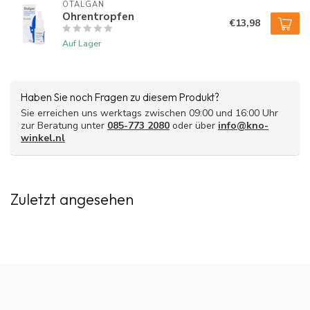
Nicht verwenden bei Allergien gegen einen der
OTALGAN
Ohrentropfen
Inhaltsstoffe.
€13,98
Auf Lager
Haben Sie noch Fragen zu diesem Produkt?
Sie erreichen uns werktags zwischen 09:00 und 16:00 Uhr
zur Beratung unter
085-773 2080
oder über
info@kno-
winkel.nl
Zuletzt angesehen