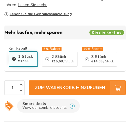
Jahren.
Lesen Sie mehr
.
Lesen Sie die Gebrauchsanweisung
Mehr kaufen, mehr sparen
Kies je korting
Kein Rabatt
5%
Rabatt
10%
Rabatt
1 Stück
2 Stück
3 Stück
€16,50
€15,68
/ Stück
€14,85
/ Stück
ZUM WARENKORB HINZUFÜGEN
Smart deals
View our combi discounts