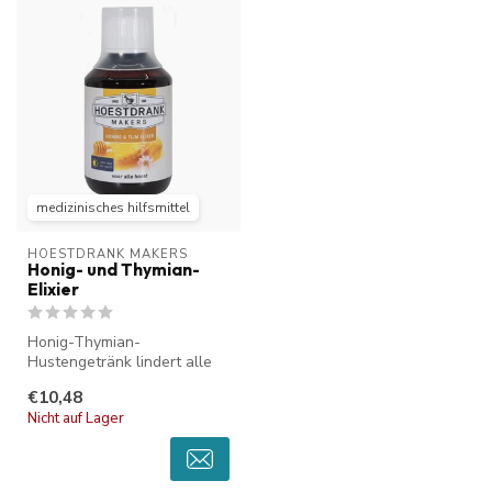
medizinisches hilfsmittel
HOESTDRANK MAKERS
Honig- und Thymian-
Elixier
Honig-Thymian-
Hustengetränk lindert alle
Arten von anhaltendem und
€10,48
trockenem Hus...
Nicht auf Lager