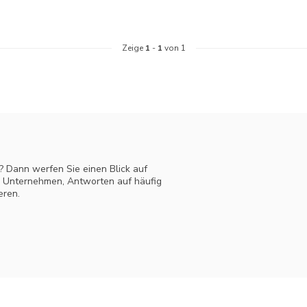
Zeige
1
-
1
von 1
? Dann werfen Sie einen Blick auf
m Unternehmen, Antworten auf häufig
eren.