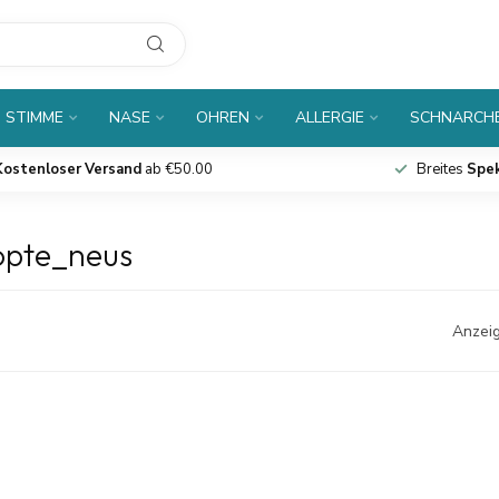
 STIMME
NASE
OHREN
ALLERGIE
SCHNARCH
Kostenloser Versand
ab €50.00
Breites
Spe
topte_neus
Anzeig