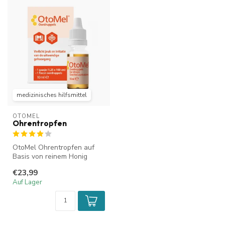
medizinisches hilfsmittel
OTOMEL
Ohrentropfen
OtoMel Ohrentropfen auf
Basis von reinem Honig
erweichen und pflegen den
€23,99
äußeren...
Auf Lager