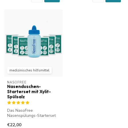
medizinisches hilfsmittel
NASOFREE
Nasenduschen-
Starterset mit Xylit-
Spülsalz
Das NasoFree
Nasenspülungs-Starterset
mit Nasenspülsalz und Xylit
€22,00
wurde speziell...