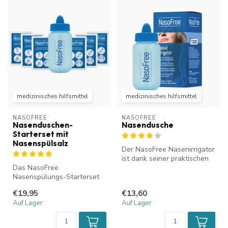
medizinisches hilfsmittel
medizinisches hilfsmittel
NASOFREE
NASOFREE
Nasenduschen-
Nasendusche
Starterset mit
Nasenspülsalz
Der NasoFree Nasenirrigator
ist dank seiner praktischen
Das NasoFree
Quetschflasche einfach a...
Nasenspülungs-Starterset
mit Nasenspülsalz eignet
€19,95
€13,60
sich ideal zur Re...
Auf Lager
Auf Lager