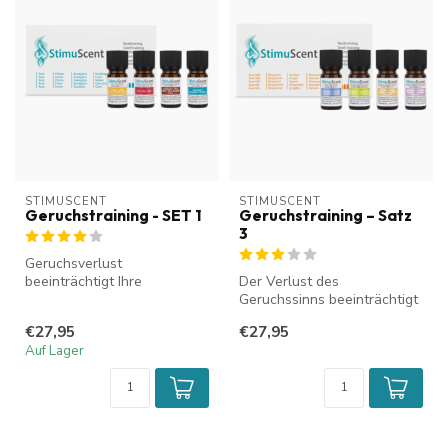
STIMUSCENT
STIMUSCENT
Geruchstraining - SET 1
Geruchstraining – Satz
3
Geruchsverlust
beeinträchtigt Ihre
Der Verlust des
Lebensqualität erheblich.
Geruchssinns beeinträchtigt
Das StimuScent-Geru...
Ihre Lebensqualität
€27,95
€27,95
erheblich. Das S...
Auf Lager