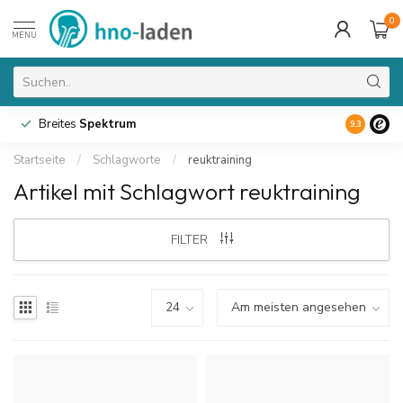
0
MENU
Breites
Spektrum
9.3
Startseite
/
Schlagworte
/
reuktraining
Artikel mit Schlagwort reuktraining
FILTER