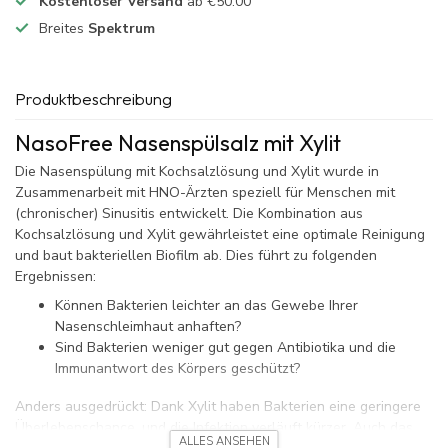
Kostenloser Versand
ab €50.00
Breites
Spektrum
Produktbeschreibung
NasoFree Nasenspülsalz mit Xylit
Die Nasenspülung mit Kochsalzlösung und Xylit wurde in
Zusammenarbeit mit HNO-Ärzten speziell für Menschen mit
(chronischer) Sinusitis entwickelt. Die Kombination aus
Kochsalzlösung und Xylit gewährleistet eine optimale Reinigung
und baut bakteriellen Biofilm ab. Dies führt zu folgenden
Ergebnissen:
Können Bakterien leichter an das Gewebe Ihrer
Nasenschleimhaut anhaften?
Sind Bakterien weniger gut gegen Antibiotika und die
Immunantwort des Körpers geschützt?
Anders ausgedrückt: Dank Xylit haben Bakterien eine geringere
Überlebenschance, und die Infektion verläuft kürzer. Auch das
ALLES ANSEHEN