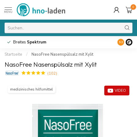
0
MENU
Breites
Spektrum
9.3
Startseite
/
NasoFree Nasenspülsalz mit Xylit
NasoFree Nasenspülsalz mit Xylit
(102)
medizinisches hilfsmittel
VIDEO