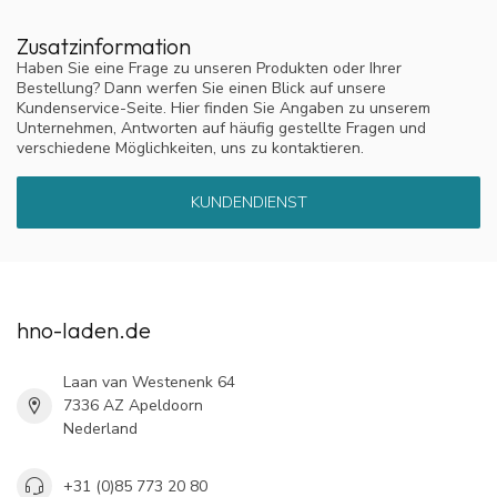
entzündet waren, angesichts der Schmerzen und der
Schmerzmittel, die ich zur Linderung benötigte. Nach zwei
Zusatzinformation
Antibiotikakuren und der Einnahme weiterer Medikamente ließen
Haben Sie eine Frage zu unseren Produkten oder Ihrer
die Schmerzen zwar nach, aber die Entzündung sah weiterhin
Bestellung? Dann werfen Sie einen Blick auf unsere
verdächtig aus.
Kundenservice-Seite. Hier finden Sie Angaben zu unserem
Unternehmen, Antworten auf häufig gestellte Fragen und
Ich begann daraufhin, Ihre Mundspülung zweimal täglich und das
verschiedene Möglichkeiten, uns zu kontaktieren.
kortikosteroidhaltige Nasenspray zu verwenden. Ich machte täglich
Fortschritte, und innerhalb einer Woche verringerte sich die Menge
KUNDENDIENST
an Ablagerungen beim Spülen. Jetzt spüle ich dreimal wöchentlich
vorbeugend. Ich habe dies auch meinem Arzt mitgeteilt, und er war
ebenfalls begeistert.
Gründliches Spülen und das Auflösen des Biofilms mit Xylit helfen
also wirklich. Es ist quasi ein gängiges Hausmittel. Ich hoffe, Sie
hno-laden.de
können auch die anderen Hausärzte davon überzeugen. Jeder mit
Nebenhöhlenproblemen sollte diese Lösung kennen.
Laan van Westenenk 64
7336 AZ Apeldoorn
Größere Packung = höherer Rabatt
Nederland
Je größer das Paket, desto größer Ihr Vorteil:
+31 (0)85 773 20 80