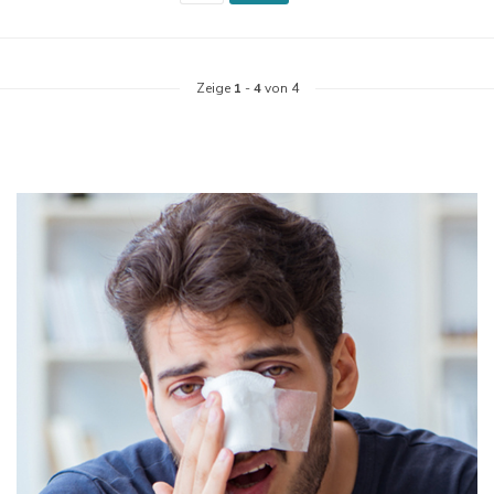
Zeige
1
-
4
von 4