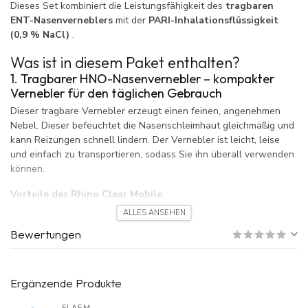
Dieses Set kombiniert die Leistungsfähigkeit des
tragbaren
ENT-Nasenverneblers
mit der
PARI-Inhalationsflüssigkeit
(0,9 % NaCl)
.
Was ist in diesem Paket enthalten?
1. Tragbarer HNO-Nasenvernebler – kompakter
Vernebler für den täglichen Gebrauch
Dieser tragbare Vernebler erzeugt einen feinen, angenehmen
Nebel. Dieser befeuchtet die Nasenschleimhaut gleichmäßig und
kann Reizungen schnell lindern. Der Vernebler ist leicht, leise
und einfach zu transportieren, sodass Sie ihn überall verwenden
können.
Vorteile des Rhino Clear Mobile:
ALLES ANSEHEN
✅ Feiner Nebel für tiefe, gleichmäßige Verteilung
Bewertungen
✅ Hilft bei verstopfter Nase, trockenen Schleimhäuten und
Reizungen.
Ergänzende Produkte
✅ Unterstützt die Genesung von Erkältungen und Allergien