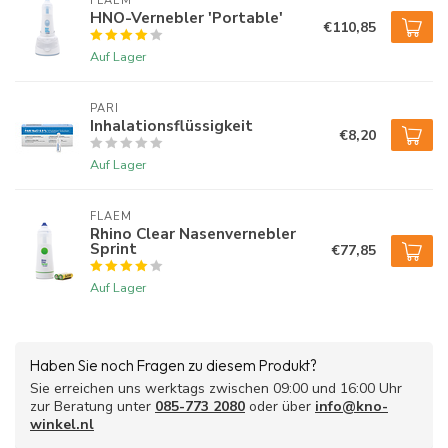
FLAEM
✅ Leise, kompakt und ideal für unterwegs
HNO-Vernebler 'Portable'
€110,85
✅ Geeignet für Kinder (unter Aufsicht) und Erwachsene
Auf Lager
2. PARI Inhalationslösung (0,9% NaCl)
Diese milde Kochsalzlösung befeuchtet die Nasenschleimhaut
PARI
Inhalationsflüssigkeit
auf natürliche Weise. Ideal für die Anwendung im tragbaren
€8,20
Vernebler.
Auf Lager
Vorteile von PARI 0,9%:
Beruhigt und befeuchtet Nase und Rachen
FLAEM
Rhino Clear Nasenvernebler
Reduziert Reizungen durch trockene Luft, Pollen oder
Sprint
€77,85
Staub
Hilft dabei, die Nase bei Erkältungen offen zu halten.
Auf Lager
Geeignet für den täglichen Gebrauch
Warum diese Kombination?
Haben Sie noch Fragen zu diesem Produkt?
Mit diesem Set können Sie Beschwerden im Nasen- und
Sie erreichen uns werktags zwischen 09:00 und 16:00 Uhr
Atemwegsbereich auf sanfte, aber effektive Weise behandeln:
zur Beratung unter
085-773 2080
oder über
info@kno-
Feuchtigkeitszufuhr mit einem angenehmen Nebel
winkel.nl
Natürliche Pflege mit einer Kochsalzlösung, die die