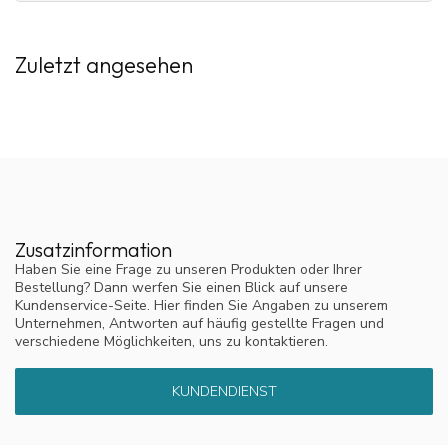
Schleimhäute beruhigt.
Ideal bei Erkältungen, Allergien, trockener Raumluft und
gereizter Luft.
Zuletzt angesehen
Geeignet für den Einsatz zu Hause, im Büro oder
unterwegs
Wie verwendet man dieses Paket?
Füllen Sie den
tragbaren Nasenvernebler
mit einer
Ampulle PARI-Inhalationsflüssigkeit.
Schließen Sie das Mundstück oder Nasenstück an und
atmen Sie während des Vernebelns ruhig ein.
Zusatzinformation
Täglich oder nach Bedarf anwenden, zum Beispiel bei
Beschwerden oder trockener Luft.
Haben Sie eine Frage zu unseren Produkten oder Ihrer
Bestellung? Dann werfen Sie einen Blick auf unsere
Kundenservice-Seite. Hier finden Sie Angaben zu unserem
Befolgen Sie stets die Gebrauchsanweisung des Geräts.
Unternehmen, Antworten auf häufig gestellte Fragen und
verschiedene Möglichkeiten, uns zu kontaktieren.
KUNDENDIENST