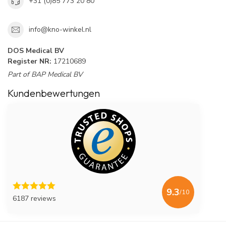
+31 (0)85 773 20 80
info@kno-winkel.nl
DOS Medical BV
Register NR:
17210689
Part of BAP Medical BV
Kundenbewertungen
9.3
/10
6187 reviews