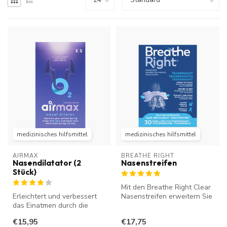
medizinisches hilfsmittel
medizinisches hilfsmittel
AIRMAX
BREATHE RIGHT
Nasendilatator (2
Nasenstreifen
Stück)
Mit den Breathe Right Clear
Erleichtert und verbessert
Nasenstreifen erweitern Sie
das Einatmen durch die
Ihre Nasenlöcher, was di...
Nase. Verbessert die
€15,95
€17,75
Luftzirku...