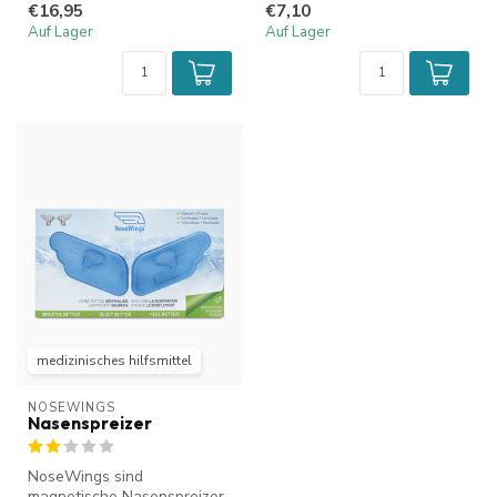
€16,95
€7,10
leichter durch die Nas...
den Luftstro...
Auf Lager
Auf Lager
medizinisches hilfsmittel
NOSEWINGS
Nasenspreizer
NoseWings sind
magnetische Nasenspreizer