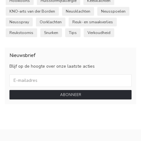
Hooikoorts
Huisstofmijtallergie
Keelklachten
KNO-arts van der Borden
Neusklachten
Neusspoelen
Neusspray
Oorklachten
Reuk- en smaakverlies
Reukstoornis
Snurken
Tips
Verkoudheid
Nieuwsbrief
Blijf op de hoogte over onze laatste acties
ABONNEER