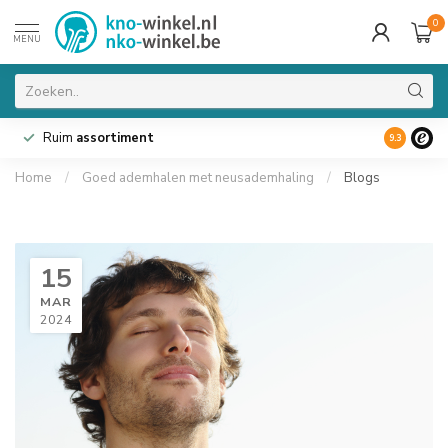
0
MENU
Ruim
assortiment
9.3
Home
/
Goed ademhalen met neusademhaling
/
Blogs
15
MAR
2024