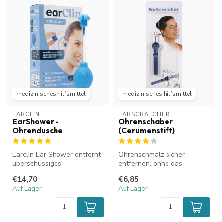
medizinisches hilfsmittel
medizinisches hilfsmittel
EARCLIN
EARSCRATCHER
EarShower -
Ohrenschaber
Ohrendusche
(Cerumenstift)
Earclin Ear Shower entfernt
Ohrenschmalz sicher
überschüssiges
entfernen, ohne das
Ohrenschmalz. Bei der
Trommelfell zu beschädigen.
€14,70
€6,85
Ohrendusche wir...
Auf Lager
Auf Lager