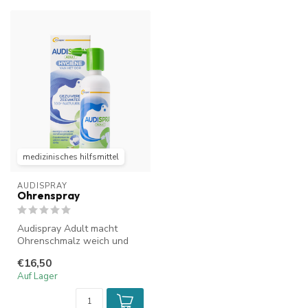
medizinisches hilfsmittel
AUDISPRAY
Ohrenspray
Audispray Adult macht
Ohrenschmalz weich und
löst es auf. Bei regelmäßiger
€16,50
Anwen...
Auf Lager