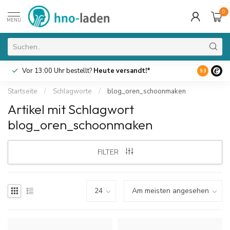
0
MENU
Vor 13:00 Uhr bestellt?
Heute versandt!*
Kostenlo
9.3
Startseite
/
Schlagworte
/
blog_oren_schoonmaken
Artikel mit Schlagwort
blog_oren_schoonmaken
FILTER