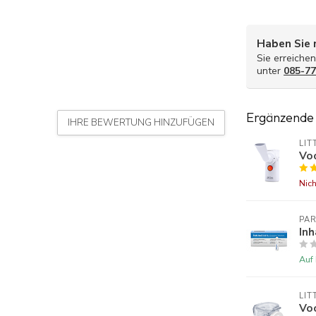
Haben Sie 
Sie erreiche
unter
085-77
Ergänzende
IHRE BEWERTUNG HINZUFÜGEN
LIT
Vo
Nich
PAR
Inh
Auf
LIT
Vo