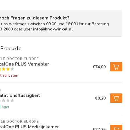
noch Fragen zu diesem Produkt?
n uns werktags zwischen 09:00 und 16:00 Uhr zur Beratung
3 2080
oder über
info@kno-winkel.nl
 Produkte
TLE DOCTOR EUROPE
calOne PLUS Vernebler
€74,00
t auf Lager
I
alationsflüssigkeit
€8,20
 Lager
TLE DOCTOR EUROPE
calOne PLUS Medicijnkamer
€27,75