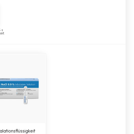
 +
eit
alationsflüssigkeit