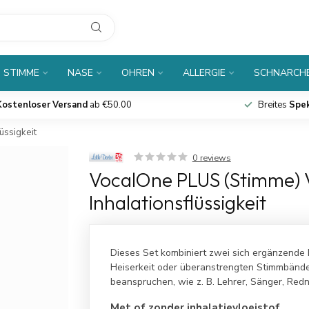
 STIMME
NASE
OHREN
ALLERGIE
SCHNARCH
Kostenloser Versand
ab €50.00
Breites
Spe
üssigkeit
0 reviews
VocalOne PLUS (Stimme) 
Inhalationsflüssigkeit
Dieses Set kombiniert zwei sich ergänzende 
Heiserkeit oder überanstrengten Stimmbändern
beanspruchen, wie z. B. Lehrer, Sänger, Red
Met of zonder inhalatievloeistof