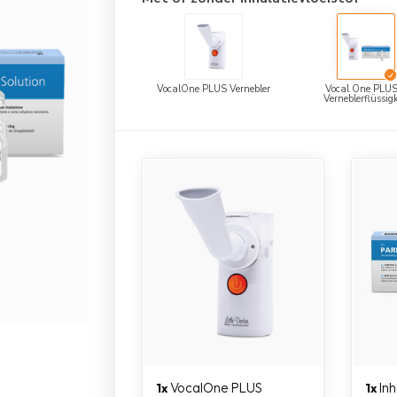
VocalOne PLUS Vernebler
Vocal One PLUS
Verneblerflüssigk
VocalOne PLUS
Inh
1x
1x