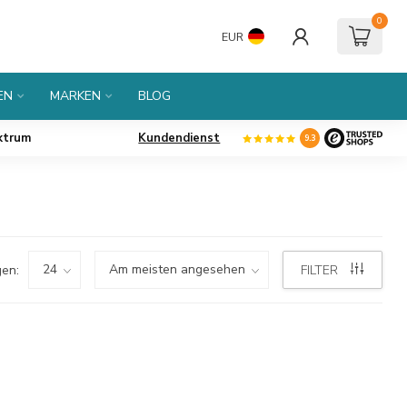
0
EUR
EN
MARKEN
BLOG
ktrum
Kundendienst
9.3
en:
FILTER