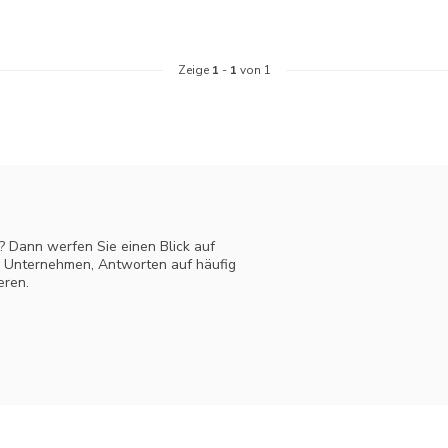
Zeige
1
-
1
von 1
? Dann werfen Sie einen Blick auf
m Unternehmen, Antworten auf häufig
eren.