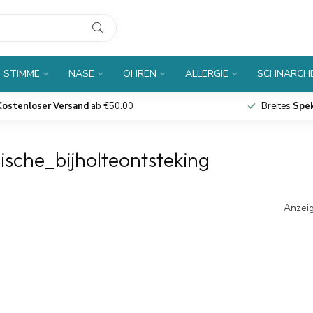
 STIMME
NASE
OHREN
ALLERGIE
SCHNARCH
Kostenloser Versand
ab €50.00
Breites
Spe
ische_bijholteontsteking
Anzeig