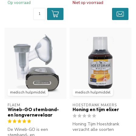
Op voorraad
Niet op voorraad
medisch hulpmiddel
medisch hulpmiddel
FLAEM
HOESTDRANK MAKERS
Wineb-GO stemband-
Honing en tijm elixer
en longvernevelaar
Honing Tijm Hoestdrank
De Wineb-GO is een
verzacht alle soorten
stemband- en
vastzittende en droge hoest.