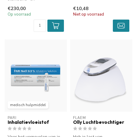
longvernevelaar. Perfect
Het un...
€230,00
€10,48
voor onderhoud en herst...
Op voorraad
Niet op voorraad
medisch hulpmiddel
PARI
FLAEM
Inhalatievloeistof
Olly Luchtbevochtiger
Voor het vernevelen van je
Heb je last van