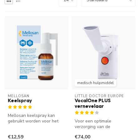
medisch hulpmiddel
MELLOSAN
LITTLE DOCTOR EUROPE
Keelspray
VocalOne PLUS
vernevelaar
Mellosan keelspray kan
gebruikt worden voor het
Voor een optimale
verzachten van je keel en
verzorging van de
voor h...
(zang)stem vernevelen
€12,59
€74,00
professionals de stemb...