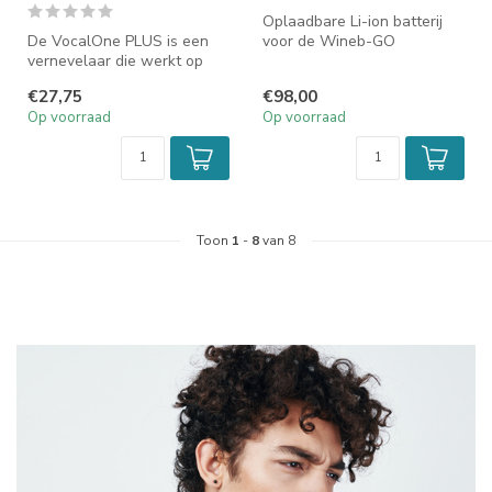
Oplaadbare Li-ion batterij
De VocalOne PLUS is een
voor de Wineb-GO
vernevelaar die werkt op
stemband- en
basis van MESH technologie
longvernevelaar. Met de...
€27,75
€98,00
voor...
Op voorraad
Op voorraad
Toon
1
-
8
van 8