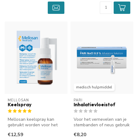
medisch hulpmiddel
MELLOSAN
PARI
Keelspray
Inhalatievloeistof
Mellosan keelspray kan
Voor het vernevelen van je
gebruikt worden voor het
stembanden of neus gebruik
verzachten van je keel en
je altijd een steriele zou...
€12,59
€8,20
voor h...