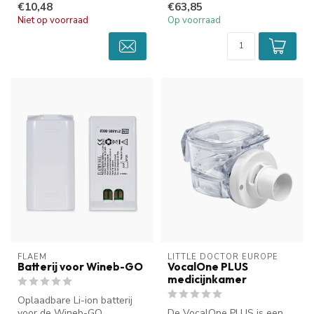
€10,48
€63,85
Het un...
luchtw...
Niet op voorraad
Op voorraad
FLAEM
LITTLE DOCTOR EUROPE
Batterij voor Wineb-GO
VocalOne PLUS
medicijnkamer
Oplaadbare Li-ion batterij
voor de Wineb-GO
De VocalOne PLUS is een