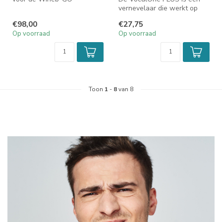
stemband- en
vernevelaar die werkt op
longvernevelaar. Met de...
basis van MESH technologie
€98,00
€27,75
voor...
Op voorraad
Op voorraad
Toon
1
-
8
van 8