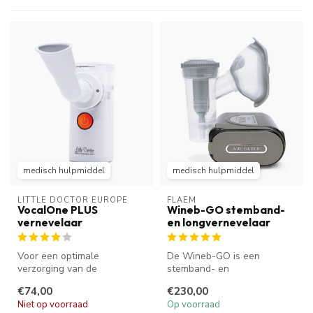
medisch hulpmiddel
medisch hulpmiddel
LITTLE DOCTOR EUROPE
FLAEM
VocalOne PLUS
Wineb-GO stemband-
vernevelaar
en longvernevelaar
Voor een optimale
De Wineb-GO is een
verzorging van de
stemband- en
(zang)stem vernevelen
longvernevelaar. Perfect
€74,00
€230,00
professionals de stemb...
voor onderhoud en herst...
Niet op voorraad
Op voorraad