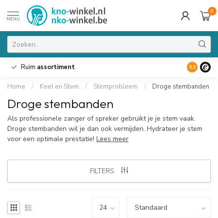
0
MENU
Ruim
assortiment
9.3
Home
/
Keel en Stem
/
Stemprobleem
/
Droge stembanden
Droge stembanden
Als professionele zanger of spreker gebruikt je je stem vaak.
Droge stembanden wil je dan ook vermijden. Hydrateer je stem
voor een optimale prestatie!
Lees meer
FILTERS