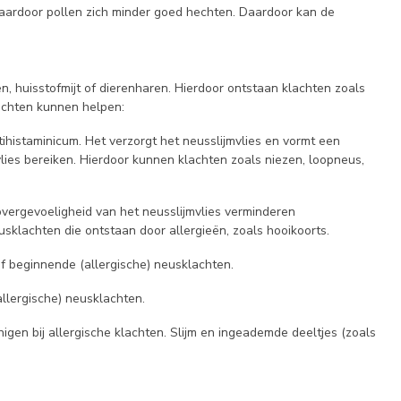
aardoor pollen zich minder goed hechten. Daardoor kan de
len, huisstofmijt of dierenharen. Hierdoor ontstaan
klachten
zoals
achten kunnen helpen:
ntihistaminicum.
Het
verzorgt het neusslijmvlies en vormt een
ies bereiken. Hierdoor kunnen klachten zoals niezen, loopneus,
vergevoeligheid van het neusslijmvlies verminderen
usklachten die ontstaan door allergieën, zoals hooikoorts.
e of beginnende
(
allergische
)
neusklachten
.
allergische)
neusklachten.
nig
en
bij allergische klachten
.
S
lijm en ingeademde deeltjes
(zoals