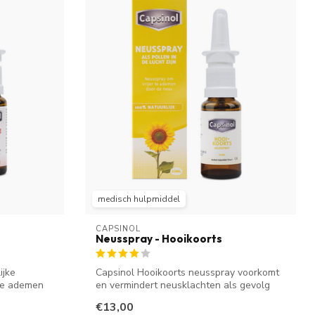
medisch hulpmiddel
CAPSINOL
Neusspray - Hooikoorts
ijke
Capsinol Hooikoorts neusspray voorkomt
 te ademen
en vermindert neusklachten als gevolg
van...
€13,00