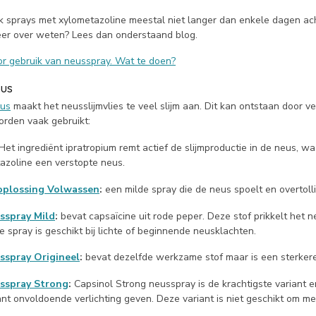
ik sprays met xylometazoline meestal niet langer dan enkele dagen ac
eer over weten? Lees dan onderstaand blog.
or gebruik van neusspray. Wat te doen?
us
eus
maakt het neusslijmvlies te veel slijm aan. Dit kan ontstaan door ve
rden vaak gebruikt:
Het ingrediënt ipratropium remt actief de slijmproductie in de neus, 
azoline een verstopte neus.
oplossing Volwassen
:
een milde spray die de neus spoelt en overtoll
sspray Mild
:
bevat capsaïcine uit rode peper. Deze stof prikkelt het n
 spray is geschikt bij lichte of beginnende neusklachten.
sspray Origineel
:
bevat dezelfde werkzame stof maar is een sterkere
sspray Strong
:
Capsinol Strong neusspray is de krachtigste variant e
ant onvoldoende verlichting geven. Deze variant is niet geschikt om me