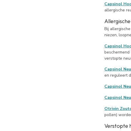
Capsinol Hoo
allergische r
Allergische
Bij allergisch
niezen, loopne
Capsinol Hoo
beschermend 
verstopte ne
Capsinol Neu
en
reguleert
d
Capsinol Neu
Capsinol Neu
Otrivin Zout
pollen)
worden
Verstopte h