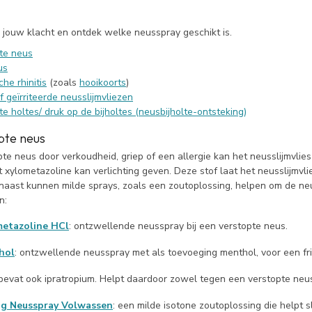
r jouw klacht en ontdek welke neusspray geschikt is.
te neus
us
che rhinitis
(zoals
hooikoorts
)
 geïrriteerde neusslijmvliezen
e holtes/ druk op de bijholtes (neusbijholte-ontsteking)
pte neus
pte neus door verkoudheid, griep of een allergie kan het neusslijmvlies
t
xylometazoline
kan verlichting geven. Deze stof laat het neusslijmvlie
aast kunnen milde sprays, zoals een zoutoplossing, helpen om de neus
n:
metazoline HCl
:
o
ntzwellende neusspray
bij een verstopte neus
.
hol
:
ontzwellende neusspray
met
als toevoeging
menthol, voor een fr
bevat ook
ipratropium
. H
elpt daardoor zowel tegen een verstopte neu
ng Neusspray Volwassen
:
een milde
isotone
zoutoplossing die helpt s