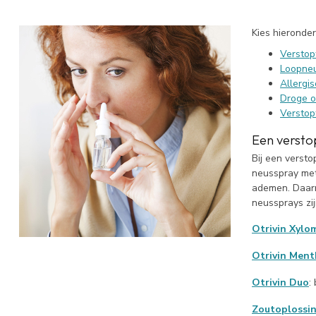
Kies hieronde
Verstop
Loopne
Allergis
Droge of
Verstopt
Een versto
Bij een versto
neusspray me
ademen. Daarn
neussprays zij
Otrivin Xylo
Otrivin Ment
Otrivin Duo
:
Zoutoplossi