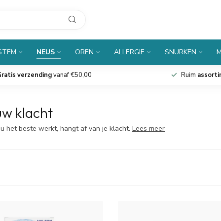
 STEM
NEUS
OREN
ALLERGIE
SNURKEN
M
ratis verzending
vanaf €50,00
Ruim
assort
uw klacht
u het beste werkt, hangt af van je klacht.
Lees meer