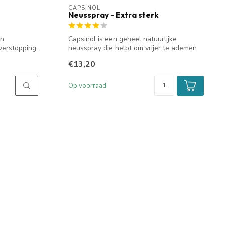
CAPSINOL
Neusspray - Extra sterk
en
Capsinol is een geheel natuurlijke
verstopping.
neusspray die helpt om vrijer te ademen
door ...
€13,20
Op voorraad