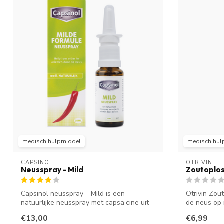
medisch hulpmiddel
medisch hul
CAPSINOL
OTRIVIN
Neusspray - Mild
Zoutoplos
Capsinol neusspray – Mild is een
Otrivin Zou
natuurlijke neusspray met capsaïcine uit
de neus op m
rode p...
€13,00
€6,99