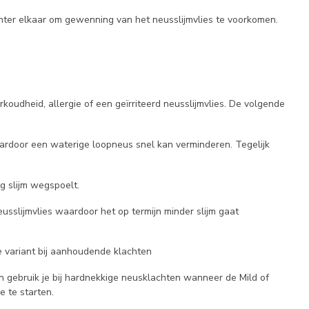
hter elkaar om gewenning van het neusslijmvlies te voorkomen.
rkoudheid, allergie of een geïrriteerd neusslijmvlies. De volgende
waardoor een waterige loopneus snel kan verminderen. Tegelijk
ig slijm wegspoelt.
eusslijmvlies waardoor het op termijn minder slijm gaat
 variant bij aanhoudende klachten
n gebruik je bij hardnekkige neusklachten wanneer de Mild of
e te starten.