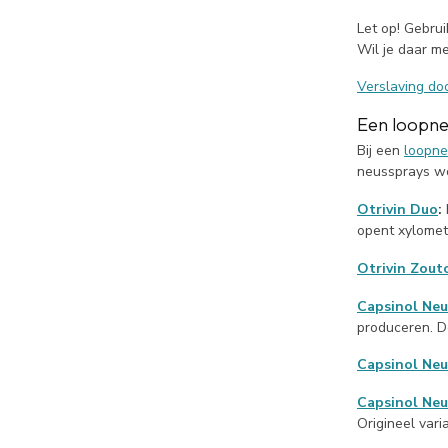
Let op! Gebru
Wil je daar m
Verslaving do
Een loopne
Bij een
loopn
neussprays wo
Otrivin Duo
:
opent xylomet
Otrivin
Zout
Capsinol Neu
produceren. De
Capsinol Neu
Capsinol Neu
Origineel vari