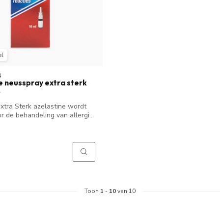
el
N
e neusspray extra sterk
Extra Sterk azelastine wordt
r de behandeling van allergi...
Toon
1
-
10
van 10