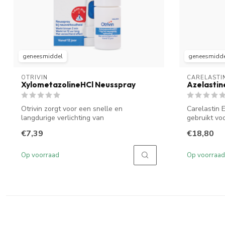
geneesmiddel
geneesmidd
OTRIVIN
CARELASTI
XylometazolineHCl Neusspray
Azelastin
Otrivin zorgt voor een snelle en
Carelastin 
langdurige verlichting van
gebruikt voo
neusverstopping. Het...
€7,39
€18,80
Op voorraad
Op voorraad