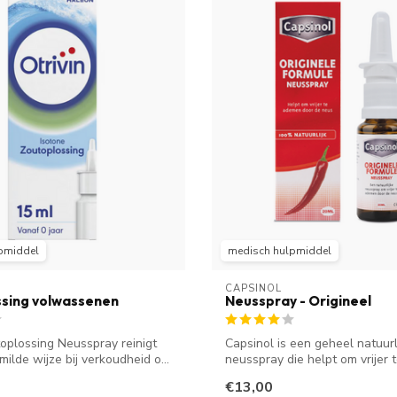
pmiddel
medisch hulpmiddel
CAPSINOL
sing volwassenen
Neusspray - Origineel
toplossing Neusspray reinigt
Capsinol is een geheel natuurl
ilde wijze bij verkoudheid o...
neusspray die helpt om vrijer
door ...
€13,00