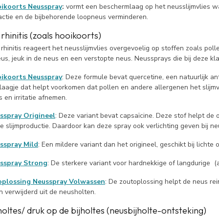
ikoorts Neusspray
:
vormt een beschermlaag op het neusslijmvlies w
eactie en de bijbehorende loopneus verminderen.
 rhinitis (zoals hooikoorts)
e rhinitis reageert het neusslijmvlies overgevoelig op stoffen zoals pol
us, jeuk in de neus en een verstopte neus.
Neussprays die bij deze kl
ikoorts Neusspray
:
Deze formule bevat
quercetine
, een natuurlijk a
laagje dat
helpt
voorkomen dat pollen en andere allergenen het slijmvl
us en
irritatie
afnemen
.
sspray Origineel
:
Deze variant bevat
capsaïcine
.
Deze stof
help
t
de o
e slijmproductie. Daardoor kan deze spray ook verlichting geven bij ne
sspray Mild
:
Een mildere variant
dan het origineel
, geschikt bij licht
sspray Strong
:
De sterkere variant voor hardnekkige of langdurige
(
oplossing Neusspray Volwassen
:
De
zoutoplossing
helpt
de neus rei
 verwijderd
uit de
neusholten.
oltes/ druk op de bijholtes (neusbijholte-ontsteking)