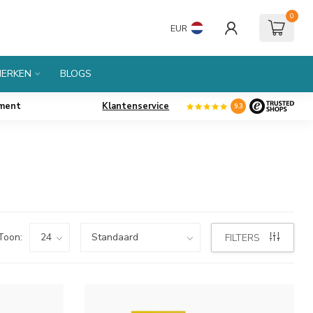
0
EUR
ERKEN
BLOGS
iment
Klantenservice
9.3
Toon:
FILTERS