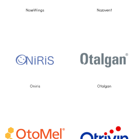
NoseWings
Nozovent
Oniris
Otalgan