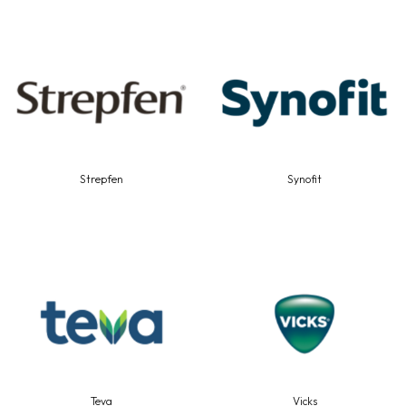
Strepfen
Synofit
Teva
Vicks