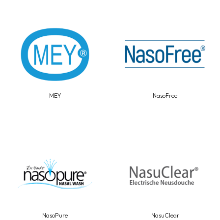
MEY
NasoFree
NasoPure
NasuClear