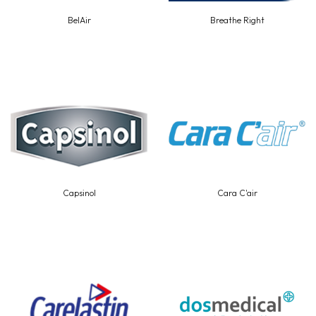
BelAir
Breathe Right
Capsinol
Cara C'air