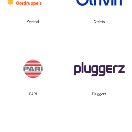
OtoMel
Otrivin
PARI
Pluggerz