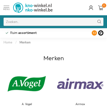
0
MENU
Ruim
assortiment
9.3
Home
/
Merken
Merken
A. Vogel
Airmax